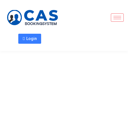
Login
Bookingsystem til
botilbud